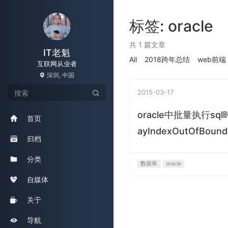
标签: oracle
共 1 篇文章
IT老魁
All
2018跨年总结
web前端
互联网从业者
深圳, 中国
2015-03-17
oracle中批量执行sq
首页
ayIndexOutOfBound
归档
分类
数据库
oracle
自媒体
关于
导航