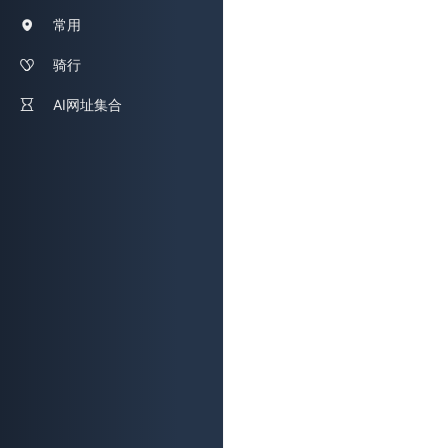
常用
骑行
AI网址集合