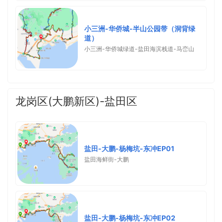
小三洲-华侨城-半山公园带（洞背绿
道）
小三洲-华侨城绿道-盐田海滨栈道-马峦山
龙岗区(大鹏新区)-盐田区
盐田-大鹏-杨梅坑-东冲EP01
盐田海鲜街-大鹏
盐田-大鹏-杨梅坑-东冲EP02