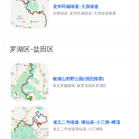
龙华环城绿道-大浪绿道
光明绿道-龙华环城绿道-大浪绿道相通
罗湖区-盐田区
银湖山郊野公园(强烈推荐)
南北穿越路线-纵贯龙岗区罗湖区
省立二号绿道-谭仙庙-小三洲-嶂顶
省立二号绿道谭仙庙-小三洲段