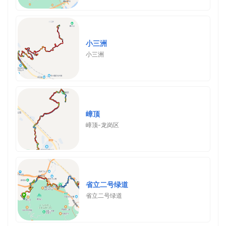
小三洲
小三洲
嶂顶
嶂顶-龙岗区
省立二号绿道
省立二号绿道