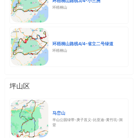
环梧桐山路线3/4-小三洲
环梧桐山
环梧桐山路线4/4-省立二号绿道
环梧桐山
坪山区
马峦山
半山公园绿带-庚子首义-比亚迪-黄竹坑-洞
背