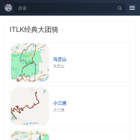
Tog
nav
ITLK经典大团骑
马峦山
马峦山
小三洲
小三洲