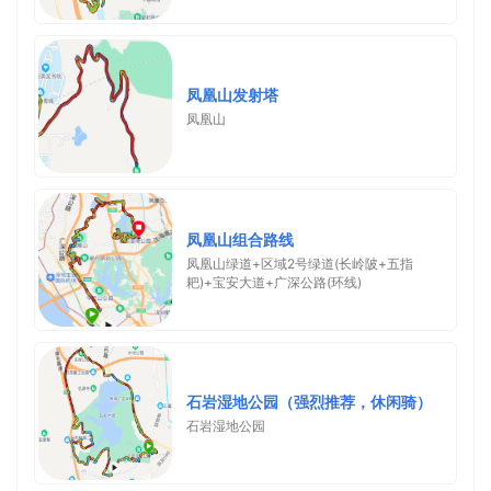
凤凰山发射塔
凤凰山
凤凰山组合路线
凤凰山绿道+区域2号绿道(长岭陂+五指
耙)+宝安大道+广深公路(环线)
石岩湿地公园（强烈推荐，休闲骑）
石岩湿地公园