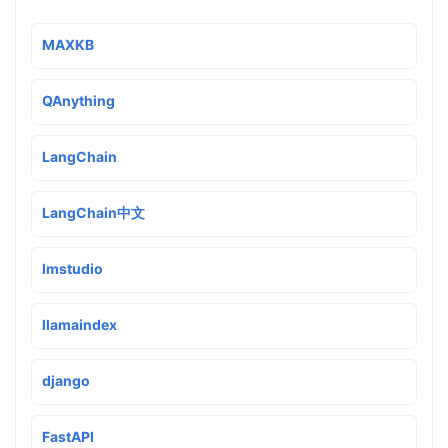
MAXKB
QAnything
LangChain
LangChain中文
lmstudio
llamaindex
django
FastAPI