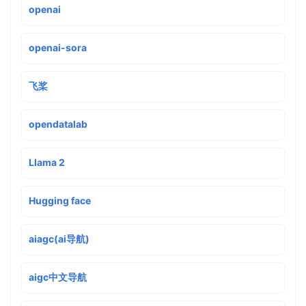
openai
openai-sora
飞桨
opendatalab
Llama 2
Hugging face
aiagc(ai导航)
aigc中文导航