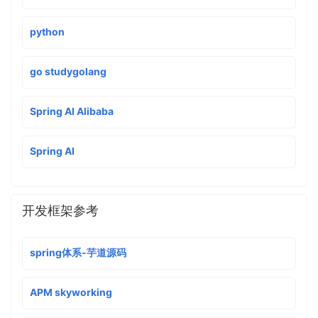
python
go studygolang
Spring AI Alibaba
Spring AI
开发框架参考
spring体系-芋道源码
APM skyworking