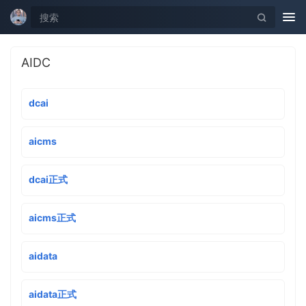
Tog
nav
AIDC
dcai
aicms
dcai正式
aicms正式
aidata
aidata正式