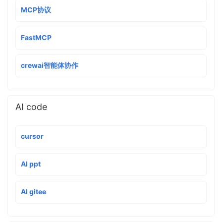
MCP协议
FastMCP
crewai智能体协作
AI code
cursor
AI ppt
AI gitee