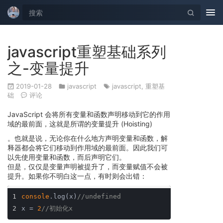
Tog
nav
javascript重塑基础系列
之-变量提升
2019-01-28
javascript
javascript
,
重塑基
础
评论
JavaScript 会将所有变量和函数声明移动到它的作用
域的最前面，这就是所谓的变量提升 (Hoisting)
。也就是说，无论你在什么地方声明变量和函数，解
释器都会将它们移动到作用域的最前面。因此我们可
以先使用变量和函数，而后声明它们。
但是，仅仅是变量声明被提升了，而变量赋值不会被
提升。如果你不明白这一点，有时则会出错：
1
console
.log(x)
//undefined
2
x = 
2
//初始化x