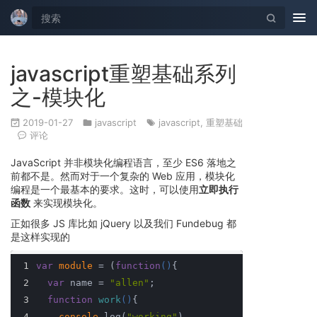
Tog
nav
javascript重塑基础系列
之-模块化
2019-01-27
javascript
javascript
,
重塑基础
评论
JavaScript 并非模块化编程语言，至少 ES6 落地之
前都不是。然而对于一个复杂的 Web 应用，模块化
编程是一个最基本的要求。这时，可以使用
立即执行
函数
来实现模块化。
正如很多 JS 库比如 jQuery 以及我们 Fundebug 都
是这样实现的
1
var
module
 = (
function
(
)
{
2
var
 name = 
"allen"
;
3
function
work
(
)
{
4
console
.log(
"working"
)