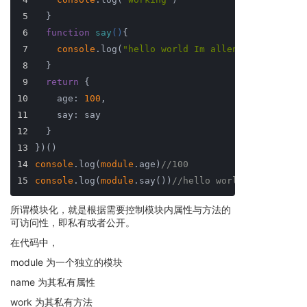
5
  }
6
function
say
(
)
{
7
console
.log(
"hello world Im allen"
)
8
  }
9
return
 {
10
    age: 
100
,
11
    say: say
12
  }
13
})()
14
console
.log(
module
.age)
//100
15
console
.log(
module
.say())
//hello world Im allen
所谓模块化，就是根据需要控制模块内属性与方法的
可访问性，即私有或者公开。
在代码中，
module 为一个独立的模块
name 为其私有属性
work 为其私有方法