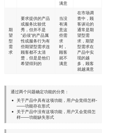
满意
在市场调
要求提供的产品
当没
查中，顾
或服务比较优
有满
客谈论的
期
秀，但并不是
意这
通常是期
望
“必须”的产品属
些需
望型需
型
性或服务行为有
求
求，期望
需
些期望型需求连
时，
型需求在
求
顾客都不太清
顾客
产品中实
楚，但是是他们
就不
现的越
希望得到的
满意
多，顾客
就越满意
通过两个问题确定功能的分类：
关于产品中具有这项功能，用户会觉得怎样­
——功能存在形式
关于产品中没有这项功能，用户又会觉得怎
样——功能缺失形式