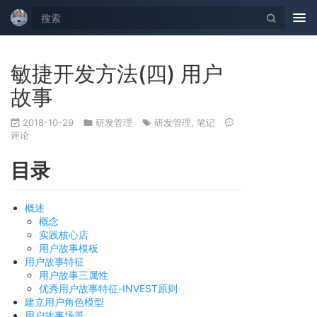
Tog
nav
敏捷开发方法(四) 用户
故事
2018-10-29
研发管理
研发管理
,
笔记
评论
目录
概述
概念
实践核心店
用户故事模板
用户故事特征
用户故事三属性
优秀用户故事特征-INVEST原则
建立用户角色模型
用户故事场景