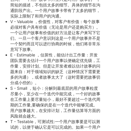
简短的描述，不包括太多的细节。具体的细节在沟
通阶段产出。一个用户故事卡带有了太多的细节，
实际上限制了和用户的沟通。
V - Valuable ，价值性，对客户有价值：每个故事
必须对客户具有价值（无论是用户还是购买方）。
一个让用户故事有价值的好方法是让客户来写下它
们。一旦一个客户意识到这是一个用户故事并不是
一个契约而且可以进行协商的时候，他们将非常乐
意写下故事。
E - Estimable ，估算性，能估计出工作量：开发
团队需要去估计一个用户故事以便确定优先级，工
作量，安排计划。但是让开发者难以估计故事的问
题来自：对于领域知识的缺乏（这种情况下需要更
多的沟通），或者故事太大了（这时需要把故事切
分成小些的）。
S - Small ，短小：分解到最底层的用户故事粒度
尽量小，至少在一个迭代中能完成，一个好的故事
在工作量上要尽量短小，最好不要超过一个迭代周
期的工作量,要确保的是在一个迭代中能够完成。
用户故事越大，在安排计划，工作量估算等方面的
风险就会越大。
T - Testable，可测试性:一个用户故事要是可以测
试的，以便于确认它是可以完成的。如果一个用户