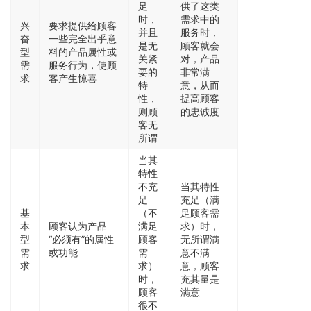
足
供了这类
时，
需求中的
兴
要求提供给顾客
并且
服务时，
奋
一些完全出乎意
是无
顾客就会
型
料的产品属性或
关紧
对，产品
需
服务行为，使顾
要的
非常满
求
客产生惊喜
特
意，从而
性，
提高顾客
则顾
的忠诚度
客无
所谓
当其
特性
不充
当其特性
足
充足（满
基
（不
足顾客需
本
顾客认为产品
满足
求）时，
型
“必须有”的属性
顾客
无所谓满
需
或功能
需
意不满
求
求）
意，顾客
时，
充其量是
顾客
满意
很不