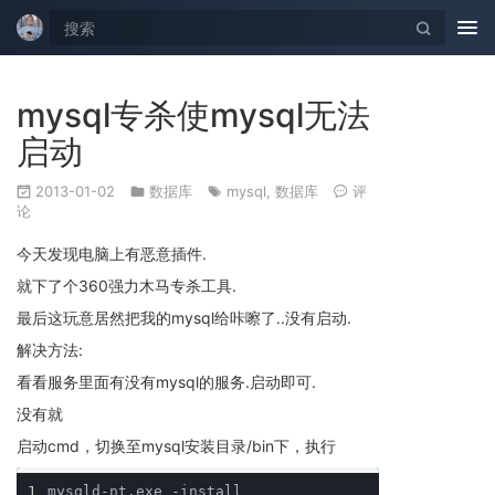
Tog
nav
mysql专杀使mysql无法
启动
2013-01-02
数据库
mysql
,
数据库
评
论
今天发现电脑上有恶意插件.
就下了个360强力木马专杀工具.
最后这玩意居然把我的mysql给咔嚓了..没有启动.
解决方法:
看看服务里面有没有mysql的服务.启动即可.
没有就
启动cmd，切换至mysql安装目录/bin下，执行
1
mysqld-nt.exe -install 