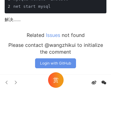
2
net start mysql
解决……
Related
Issues
not found
Please contact @wangzhikui to initialize
the comment
Login with GitHub
赏