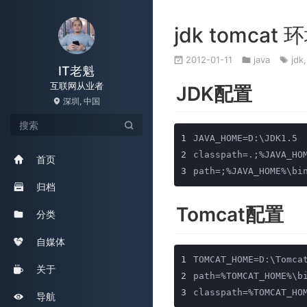
jdk tomca
2012-01-11
java
jdk
IT老魁
互联网从业者
JDK配置
深圳, 中国
1
JAVA_HOME=D:\JDK1.5
2
classpath=.;%JAVA_HO
首页
3
path=;%JAVA_HOME%\bi
归档
Tomcat配置
分类
自媒体
1
TOMCAT_HOME=D:\Tomca
关于
2
path=%TOMCAT_HOME%\b
3
classpath=%TOMCAT_HO
导航